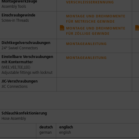
Montagewerkzeuge
VERSCHLEISSERKENNUNG
Assembly Tools
Einschraubgewinde
MONTAGE UND DREHMOMENTE
Screw-in Threads
FÜR METRISCHE GEWINDE
MONTAGE UND DREHMOMENTE
FÜR ZÖLLIGE GEWINDE
Dichtkegelverschraubungen
MONTAGEANLEITUNG
24° Swivel Connectors
Einstellbare Verschraubungen
MONTAGEANLEITUNG
mit Kontermutter
(WEE,VEE,TEE,LEE)
Adjustable fittings with locknut
JIC-Verschraubungen
JIC Connections
Schlauchkonfektionierung
Hose Assembly
deutsch
englisch
german
english