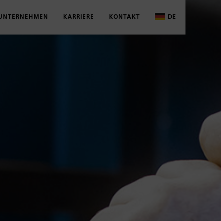
DE
UNTERNEHMEN
KARRIERE
KONTAKT
DE
OGE UND BROSCHÜREN
ÜBER UNS
WAS WIR BIETEN
ANSPRECHPARTNER
EN
ITUNGEN
AKTUELLES
AUSBILDUNG
KONTAKTFORMULAR
D SCHÄLMASSE
HISTORIE
STUDIUM
ND ZERTIFIKATE
STANDORTE
STELLENANGEBOTE
BESCHAFFUNG UND LOGISTIK
VOLZ KIDZ