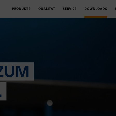
PRODUKTE
QUALITÄT
SERVICE
DOWNLOADS
PORTFOLIO
QUALITÄTSVERSPRECHEN
LOGISTIK
PRODUKTKATAL
PRODUKT-FINDER
CHARGENRÜCKVERFOLGUNG
SCHULUNGEN
MONTAGEANLE
MYVOLZ
ZN-NI-OBERFLÄCHE
PRÜFUNGEN & ZERTIFIKATE
PRESSMASSE UN
EDELSTAHL-PROGRAMM
MASCHINENPARK
ZULASSUNGEN U
ZUM
STAHL-PROGRAMM
UNTERNEHMEN
KUGEL-PROGRAMM
.
WASSERSTOFF-PROGRAMM