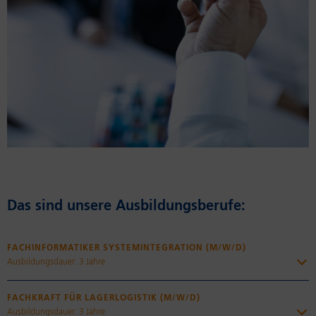
Das sind un­se­re Aus­bil­dungs­be­ru­fe:
FACHINFORMATIKER SYSTEMINTEGRATION (M/W/D)
Ausbildungsdauer: 3 Jahre
In deiner 3-jährigen Ausbildung zum Fachinformatiker
FACHKRAFT FÜR LAGERLOGISTIK (M/W/D)
Systemintegration (m/w/d) wirst du überwiegen in unserer IT-
Ausbildungsdauer: 3 Jahre