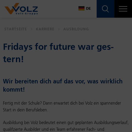
Navigatio
DE
DE
STARTSEITE
KARRIERE
AUSBILDUNG
EN
Fri­days for fu­ture war ges­
tern!
Wir be­rei­ten dich auf das vor, was wirk­lich
kommt!
Fertig mit der Schule? Dann erwartet dich bei Volz ein spannender
Start in dein Berufsleben.
Ausbildung bei Volz bedeutet einen gut geplanten Ausbildungsverlauf,
qualifzierte Ausbilder und ein Team erfahrener Fach- und