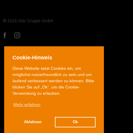
© 2026 Volz Gruppe GmbH
DATENSCHUTZ
Cookie-Hinweis
IMPRESSUM
AGB
Diese Website setzt Cookies ein, um
möglichst nutzerfreundlich zu sein und um
laufend verbessert werden zu können. Bitte
ROHRVERSCHRAUBUNGEN EDELSTAHL
klicken Sie auf „Ok”, um die Cookie-
ROHRVERSCHRAUBUNGEN STAHL
Verwendung zu erlauben.
JIC-BÖRDELVERSCHRAUBUNGEN EDELSTAHL
Mehr erfahren
SCHLAUCHARMATUREN
ADAPTER
DOWNLOADS
Ablehnen
Ok