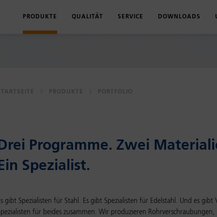
PRODUKTE
QUALITÄT
SERVICE
DOWNLOADS
PORTFOLIO
QUALITÄTSVERSPRECHEN
LOGISTIK
PRODUKTKATAL
PRODUKT-FINDER
CHARGENRÜCKVERFOLGUNG
SCHULUNGEN
MONTAGEANLE
STARTSEITE
PRODUKTE
PORTFOLIO
MYVOLZ
ZN-NI-OBERFLÄCHE
PRÜFUNGEN & ZERTIFIKATE
PRESSMASSE UN
EDELSTAHL-PROGRAMM
MASCHINENPARK
ZULASSUNGEN U
STAHL-PROGRAMM
UNTERNEHMEN
Drei Pro­gram­me. Zwei Ma­te­ria­li
KUGEL-PROGRAMM
Ein Spe­zia­list.
WASSERSTOFF-PROGRAMM
s gibt Spezialisten für Stahl. Es gibt Spezialisten für Edelstahl. Und es gibt
Spezialisten für beides zusammen. Wir produzieren Rohrverschraubungen,