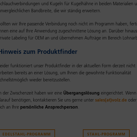
Schlauchverbindungen und Kugeln für Kugelhähne in beiden Materialien u
unvergleichlichen Bandbreite, die wir ständig erweitern.
Sollten wir Ihre passende Verbindung noch nicht im Programm haben, fert
Ihnen eine auf Ihre Anwendung zugeschnittene Lösung an. Darüber hinaus
Private Labeling für OEM an und übernehmen Aufträge im Bereich Lohnarb
Hinweis zum Produktfinder
Leider funktioniert unser Produktfinder in der aktuellen Form derzeit nicht
arbeiten bereits an einer Lösung, um Ihnen die gewohnte Funktionalität
chnellstmöglich wieder bereitzustellen.
In der Zwischenzeit haben wir eine
Übergangslösung
eingerichtet. Wenn 
darauf benötigen, kontaktieren Sie uns gerne unter
sales(at)volz.de
oder
ich an Ihre
persönliche Ansprechperson
.
EDELSTAHL-PROGRAMM
STAHL-PROGRAMM