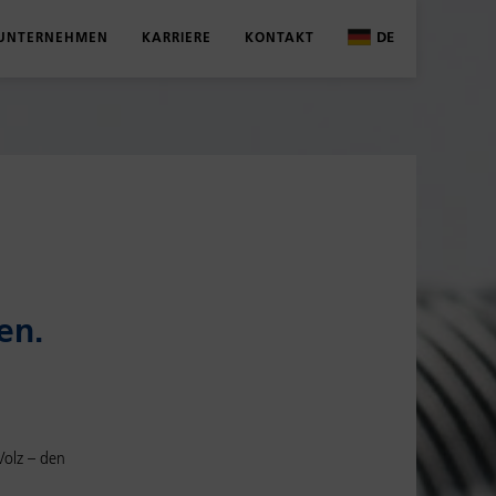
DE
UNTERNEHMEN
KARRIERE
KONTAKT
DE
OGE UND BROSCHÜREN
ÜBER UNS
WAS WIR BIETEN
ANSPRECHPARTNER
EN
ITUNGEN
AKTUELLES
AUSBILDUNG
KONTAKTFORMULAR
D SCHÄLMASSE
HISTORIE
STUDIUM
ND ZERTIFIKATE
STANDORTE
STELLENANGEBOTE
BESCHAFFUNG UND LOGISTIK
­en.
VOLZ KIDZ
 Volz – den