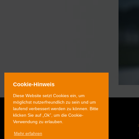
Cookie-Hinweis
Diese Website setzt Cookies ein, um
möglichst nutzerfreundlich zu sein und um
laufend verbessert werden zu können. Bitte
klicken Sie auf „Ok”, um die Cookie-
Verwendung zu erlauben.
© 2026 Volz Gruppe GmbH
Mehr erfahren