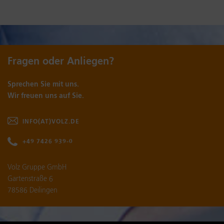
Fragen oder Anliegen?
Sprechen Sie mit uns.
Wir freuen uns auf Sie.
INFO(AT)VOLZ.DE
+49 7426 939-0
Volz Gruppe GmbH
Gartenstraße 6
78586 Deilingen