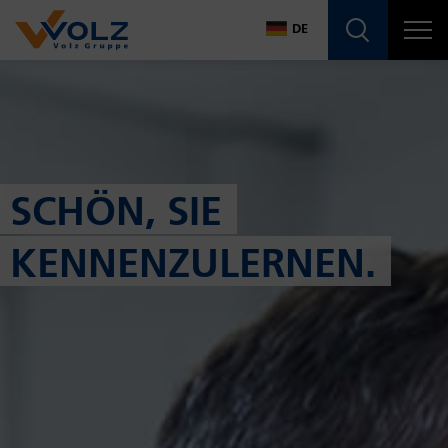
Navigatio
DE
DE
EN
SCHÖN, SIE
KENNENZULERNEN.