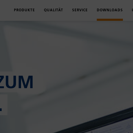
PRODUKTE
QUALITÄT
SERVICE
DOWNLOADS
PORTFOLIO
QUALITÄTSVERSPRECHEN
LOGISTIK
PRODUKTKATAL
PRODUKT-FINDER
CHARGENRÜCKVERFOLGUNG
SCHULUNGEN
MONTAGEANLE
MYVOLZ
ZN-NI-OBERFLÄCHE
PRÜFUNGEN & ZERTIFIKATE
PRESSMASSE UN
EDELSTAHL-PROGRAMM
MASCHINENPARK
ZULASSUNGEN U
ZUM
STAHL-PROGRAMM
UNTERNEHMEN
KUGEL-PROGRAMM
.
WASSERSTOFF-PROGRAMM