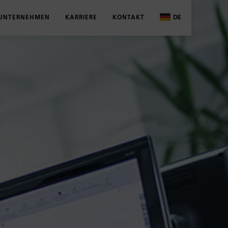
DE
UNTERNEHMEN
KARRIERE
KONTAKT
DE
OGE UND BROSCHÜREN
ÜBER UNS
WAS WIR BIETEN
ANSPRECHPARTNER
ITUNGEN
AKTUELLES
AUSBILDUNG
KONTAKTFORMULAR
D SCHÄLMASSE
HISTORIE
STUDIUM
ND ZERTIFIKATE
STANDORTE
STELLENANGEBOTE
BESCHAFFUNG UND LOGISTIK
VOLZ KIDZ