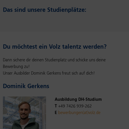
Das sind un­sere Stu­di­enplätze:
Du möcht­est ein Volz tal­entz wer­den?
Dann sichere dir deinen Studienplatz und schicke uns deine
Bewerbung zu!
Unser Ausbilder Dominik Gerkens freut sich auf dich!
Do­minik Gerkens
Ausbildung DH-Studium
T
+49 7426 939-262
E
bewerbungen(at)volz.de