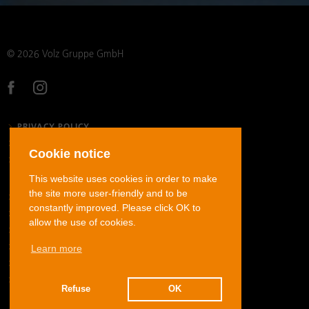
© 2026 Volz Gruppe GmbH
PRIVACY POLICY
LEGAL NOTICE
Cookie notice
GENERAL TERMS AND CONDITIONS
This website uses cookies in order to make
the site more user-friendly and to be
STAINLESS STEEL TUBE FITTINGS
constantly improved. Please click OK to
CARBON STEEL TUBE FITTINGS
allow the use of cookies.
STAINLESS STEEL JIC FLARED TUBE FITTINGS
Learn more
HOSE FITTINGS
ADAPTERS
DOWNLOADS
Refuse
OK