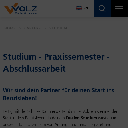
Navigatio
EN
DE
HOME
CAREERS
STUDIUM
EN
Studium - Praxisse­mes­ter -
Ab­schlus­sar­beit
Wir sind dein Part­ner für deinen Start ins
Beruf­sleben!
Fertig mit der Schule? Dann erwartet dich bei Volz ein spannender
Start in dein Berufsleben. In deinem
Dualen Studium
wirst du in
unserem familiären Team von Anfang an optimal begleitet und