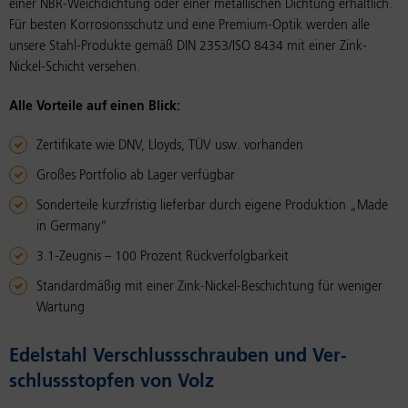
einer NBR-Weichdichtung oder einer metallischen Dichtung erhältlich.
Für besten Korrosionsschutz und eine Premium-Optik werden alle
unsere Stahl-Produkte gemäß DIN 2353/ISO 8434 mit einer Zink-
Nickel-Schicht versehen.
Alle Vorteile auf einen Blick:
Zertifikate wie DNV, Lloyds, TÜV usw. vorhanden
Großes Portfolio ab Lager verfügbar
Sonderteile kurzfristig lieferbar durch eigene Produktion „Made
in Germany“
3.1-Zeugnis – 100 Prozent Rückverfolgbarkeit
Standardmäßig mit einer Zink-Nickel-Beschichtung für weniger
Wartung
Edel­stahl Ver­schluss­schrau­ben und Ver­
schluss­stop­fen von Volz