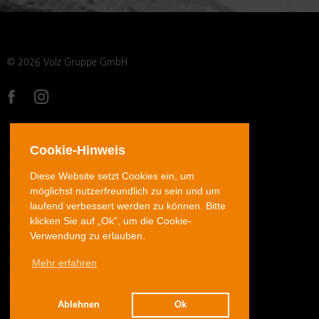
© 2026 Volz Gruppe GmbH
DATENSCHUTZ
Cookie-Hinweis
IMPRESSUM
AGB
Diese Website setzt Cookies ein, um
möglichst nutzerfreundlich zu sein und um
laufend verbessert werden zu können. Bitte
ROHRVERSCHRAUBUNGEN EDELSTAHL
klicken Sie auf „Ok”, um die Cookie-
ROHRVERSCHRAUBUNGEN STAHL
Verwendung zu erlauben.
JIC-BÖRDELVERSCHRAUBUNGEN EDELSTAHL
Mehr erfahren
SCHLAUCHARMATUREN
ADAPTER
DOWNLOADS
Ablehnen
Ok