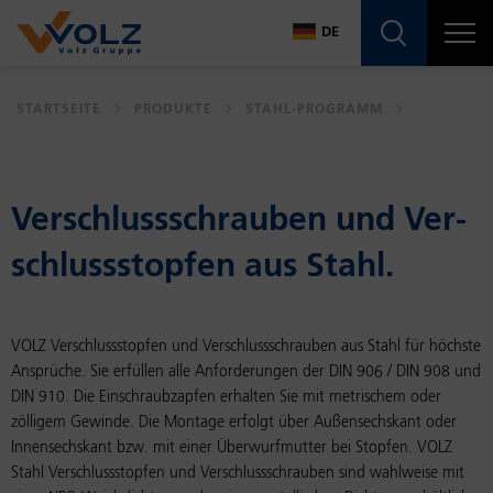
Navigatio
DE
DE
STARTSEITE
PRODUKTE
STAHL-PROGRAMM
EN
Ver­schluss­schrau­ben und Ver­
schluss­stop­fen aus Stahl.
VOLZ Verschlussstopfen und Verschlussschrauben aus Stahl für höchste
Ansprüche. Sie erfüllen alle Anforderungen der DIN 906 / DIN 908 und
DIN 910. Die Einschraubzapfen erhalten Sie mit metrischem oder
zölligem Gewinde. Die Montage erfolgt über Außensechskant oder
Innensechskant bzw. mit einer Überwurfmutter bei Stopfen. VOLZ
Stahl Verschlussstopfen und Verschlussschrauben sind wahlweise mit