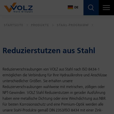
Navigatio
DE
DE
STARTSEITE
PRODUKTE
STAHL-PROGRAMM
EN
Re­du­zier­stut­zen aus Stahl
Reduzierverschraubungen von VOLZ aus Stahl nach ISO 8434-1
ermöglichen die Verbindung für Ihre Hydraulikrohre und Anschlüsse
unterschiedlicher Größen. Sie erhalten unsere
Reduzierverschraubungen wahlweise mit metrischen, zölligen oder
NPT-Gewinden. VOLZ Stahl Reduzierstutzen in gerader Ausführung
haben eine metallische Dichtung oder eine Weichdichtung aus NBR.
Für besten Korrosionsschutz und eine Premium-Optik werden alle
unsere Stahl-Produkte gemäß DIN 2353/ISO 8434 mit einer Zink-