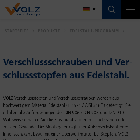
Navigatio
DE
DE
STARTSEITE
PRODUKTE
EDELSTAHL-PROGRAMM
EN
Ver­schluss­schrau­ben und Ver­
schluss­stop­fen aus Edel­stahl.
VOLZ Verschlussstopfen und Verschlussschrauben werden aus
hochwertigem Material Edelstahl (1.4571 / AISI 316Ti) gefertigt. Sie
erfüllen alle Anforderungen der DIN 906 / DIN 908 und DIN 910.
Wahlweise erhalten Sie die Einschraubzapfen mit metrischen oder
zölligen Gewinde. Die Montage erfolgt über Außensechskant oder
Innensechskant bzw. mit einer Überwurfmutter bei Stopfen. VOLZ