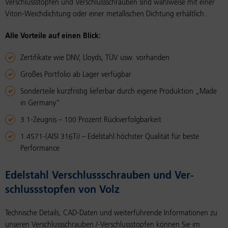
Verschlussstopfen und Verschlussschrauben sind wahlweise mit einer
Viton-Weichdichtung oder einer metallischen Dichtung erhältlich.
Alle Vorteile auf einen Blick:
Zertifikate wie DNV, Lloyds, TÜV usw. vorhanden
Großes Portfolio ab Lager verfügbar
Sonderteile kurzfristig lieferbar durch eigene Produktion „Made
in Germany“
3.1-Zeugnis – 100 Prozent Rückverfolgbarkeit
1.4571-(AISI 316Ti) – Edelstahl höchster Qualität für beste
Performance
Edel­stahl Ver­schluss­schrau­ben und Ver­
schluss­stop­fen von Volz
Technische Details, CAD-Daten und weiterführende Informationen zu
unseren Verschlussschrauben /-Verschlussstopfen können Sie im