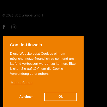
© 2026 Volz Gruppe GmbH
DATENSCHUTZ
Cookie-Hinweis
IMPRESSUM
AGB
Diese Website setzt Cookies ein, um
möglichst nutzerfreundlich zu sein und um
laufend verbessert werden zu können. Bitte
ROHRVERSCHRAUBUNGEN EDELSTAHL
klicken Sie auf „Ok”, um die Cookie-
ROHRVERSCHRAUBUNGEN STAHL
Verwendung zu erlauben.
JIC-BÖRDELVERSCHRAUBUNGEN EDELSTAHL
Mehr erfahren
SCHLAUCHARMATUREN
ADAPTER
DOWNLOADS
Ablehnen
Ok