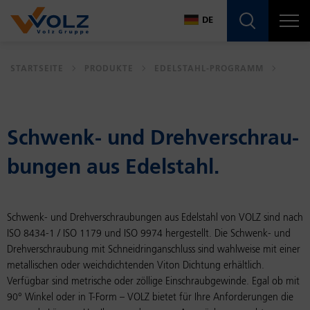
Navigatio
DE
DE
STARTSEITE
PRODUKTE
EDELSTAHL-PROGRAMM
EN
Schwenk- und Dreh­ver­schrau­
bun­gen aus Edel­stahl.
Schwenk- und Drehverschraubungen aus Edelstahl von VOLZ sind nach
ISO 8434-1 / ISO 1179 und ISO 9974 hergestellt. Die Schwenk- und
Drehverschraubung mit Schneidringanschluss sind wahlweise mit einer
metallischen oder weichdichtenden Viton Dichtung erhältlich.
Verfügbar sind metrische oder zöllige Einschraubgewinde. Egal ob mit
90° Winkel oder in T-Form – VOLZ bietet für Ihre Anforderungen die