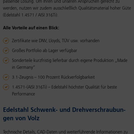
passende Lösung. Um Ihren und unseren Ansprüchen gerecht zu
werden, nutzen wir zudem ausschließlich Qualitätsmaterial hoher Güte
(Edelstahl 1.4571 / AISI 316Ti).
Alle Vorteile auf einen Blick:
Zertifikate wie DNV, Lloyds, TÜV usw. vorhanden
Großes Portfolio ab Lager verfügbar
Sonderteile kurzfristig lieferbar durch eigene Produktion „Made
in Germany“
3.1-Zeugnis – 100 Prozent Rückverfolgbarkeit
1.4571-(AISI 316Ti) – Edelstahl höchster Qualität für beste
Performance
Edel­stahl Schwenk- und Dreh­ver­schrau­bun­
gen von Volz
Technische Details, CAD-Daten und weiterführende Informationen zu